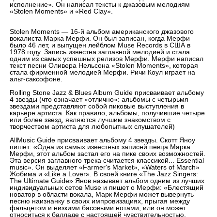
исполнение». Он написал тексты к джазовым мелодиям
«Stolen Moments» и «Red Clay».
Stolen Moments — 16-й альбом американского джазового
вокалиста Марка Мерфи. Он был записан, когда Мерфи
было 46 лет, и выпущен лейблом Muse Records в США в
1978 году. Запись известна заглавной мелодией и стала
одним из самых успешных релизов Мерфи. Мерфи написал
текст песни Оливера Нельсона «Stolen Moments», которая
стала фирменной мелодией Мерфи. Ричи Коул играет на
альт-саксофоне.
Rolling Stone Jazz & Blues Album Guide присваивает альбому
4 звезды (что означает «отлично»: альбомы с четырьмя
звездами представляют собой пиковые выступления в
карьере артиста. Как правило, альбомы, получившие четыре
или более звезд, являются лучшим знакомством с
творчеством артиста для любопытных слушателей)
AllMusic Guide присваивает альбому 4 звезды. Скотт Яноу
пишет: «Одна из самых известных записей певца Марка
Мерфи, этот альбом застал его на пике своих возможностей.
Эта версия заглавного трека считается классикой... Essential
music». Он выделяет «Farmer's Market», «Waters of March»
Жобима и «Like a Lover». В своей книге «The Jazz Singers:
The Ultimate Guide» Янов называет альбом одним из лучших
индивидуальных сетов Muse и пишет о Мерфи: «Блестящий
новатор в области вокала, Марк Мерфи может вывернуть
песню наизнанку в своих импровизациях, прыгая между
фальцетом и низкими басовыми нотами, или он может
относиться к балладе с настоящей чувствительностью.