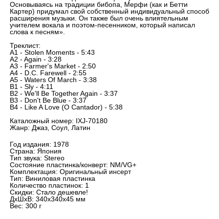
Основываясь на традиции бибопа, Мерфи (как и Бетти
Картер) придумал свой собственный индивидуальный способ
расширения музыки. Он также был очень влиятельным
учителем вокала и поэтом-песенником, который написал
слова к песням».
Треклист:
A1 - Stolen Moments - 5:43
A2 - Again - 3:28
A3 - Farmer's Market - 2:50
A4 - D.C. Farewell - 2:55
A5 - Waters Of March - 3:38
B1 - Sly - 4:11
B2 - We'll Be Together Again - 3:37
B3 - Don't Be Blue - 3:37
B4 - Like A Love (O Cantador) - 5:38
Каталожный номер: IXJ-70180
Жанр: Джаз, Соул, Латин
Год издания: 1978
Страна: Япония
Тип звука: Stereo
Состояние пластинка/конверт: NM/VG+
Комплектация: Оригинальный инсерт
Тип: Виниловая пластинка
Количество пластинок: 1
Скидки: Стало дешевле!
ДxШxВ: 340x340x45 мм
Вес: 300 г