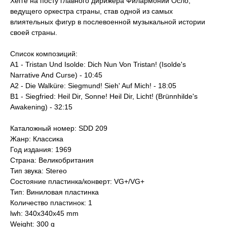
Хегге на посту главного дирижера Филармонии Осло,
ведущего оркестра страны, став одной из самых
влиятельных фигур в послевоенной музыкальной истории
своей страны.
Список композиций:
A1 - Tristan Und Isolde: Dich Nun Von Tristan! (Isolde's
Narrative And Curse) - 10:45
A2 - Die Walküre: Siegmund! Sieh' Auf Mich! - 18:05
B1 - Siegfried: Heil Dir, Sonne! Heil Dir, Licht! (Brünnhilde's
Awakening) - 32:15
Каталожный номер: SDD 209
Жанр: Классика
Год издания: 1969
Страна: Великобритания
Тип звука: Stereo
Состояние пластинка/конверт: VG+/VG+
Тип: Виниловая пластинка
Количество пластинок: 1
lwh: 340x340x45 mm
Weight: 300 g