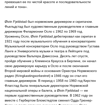
превзошел ее по чистой красоте и последовательности
линий и тона».
Øivin Fjeldstad был норвежским дирижером и скрипачом.
Фьельдстад был художественным руководителем и главным
дирижером Филармонии Осло с 1962 по 1969 год.
Уроженец Осло, Øivin Fjeldstad дебютировал как скрипач в
1921 году после музыкального обучения в консерваториях
Музыкальной консерватории Осло под руководством Густава
Ланге и Университета музыки и театра в Лейпциге под
руководством Вальтера Дэвиссона. Десять лет спустя,
пройдя обучение у Клеменса Краусса в Берлине, он начал
свою дирижерскую карьеру в Осло и после окончания
Второй мировой войны и основания Оркестра Норвежского
радио (Kringkastingsorkestret) в 1946 году он стал его
главным дирижером. В период с 1958 по 1960 год Кирстен
Флагстад ​​была генеральным директором Норвежской
национальной оперы и балета, а Øivin Fjeldstad — ее
первым художественным руководителем. В 1962 году он
вместе с Гербертом Бломстедтом сменил Одда Грюнер-