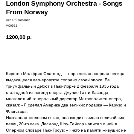
London Symphony Orchestra - Songs
From Norway
Ace Of Diamonds
VC0572
1200,00
р.
Купить
Кирстен Малфрид Флагстад — норвежская оперная певица,
выдающееся вагнеровское сопрано своей эпохи. Ее
триумфальный дебют в Нью-Йорке 2 февраля 1935 года
стал одной из легенд оперы. Джулио Гатти-Касацца,
многолетний генеральный директор Метрополитен-опера,
сказал: «Я сделал Америке два великих подарка — Карузо и
Флагстад».
Названная «голосом века», она входит в число величайших
певиц 20-го века. Десмонд Шоу-Тейлор написал о ней в
Оперном словаре Нью-Гроув: «Никто на памяти живущих не