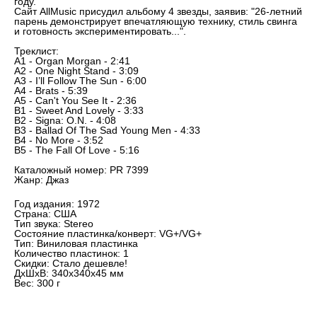
году.
Сайт AllMusic присудил альбому 4 звезды, заявив: "26-летний
парень демонстрирует впечатляющую технику, стиль свинга
и готовность экспериментировать...".
Треклист:
A1 - Organ Morgan - 2:41
A2 - One Night Stand - 3:09
A3 - I’ll Follow The Sun - 6:00
A4 - Brats - 5:39
A5 - Can't You See It - 2:36
B1 - Sweet And Lovely - 3:33
B2 - Signa: O.N. - 4:08
B3 - Ballad Of The Sad Young Men - 4:33
B4 - No More - 3:52
B5 - The Fall Of Love - 5:16
Каталожный номер: PR 7399
Жанр: Джаз
Год издания: 1972
Страна: США
Тип звука: Stereo
Состояние пластинка/конверт: VG+/VG+
Тип: Виниловая пластинка
Количество пластинок: 1
Скидки: Стало дешевле!
ДxШxВ: 340x340x45 мм
Вес: 300 г