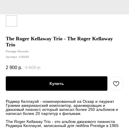
The Roger Kellaway Trio - The Roger Kellaway
Trio
Prestige Records
Артикул:
VJ0045
2 900
р.
3 600
р.
Купить
Роджер Келлауэй - номинированный на Оскар и лауреат
Грэмми американский композитор, аранжировщик и
джазовый пианист, который записал более 250 альбомов и
написал более 20 партитур к фильмам.
The Roger Kellaway Trio - это альбом джазового пианиста
Роджера Келлауэя, записанный для лейбла Prestige в 1965