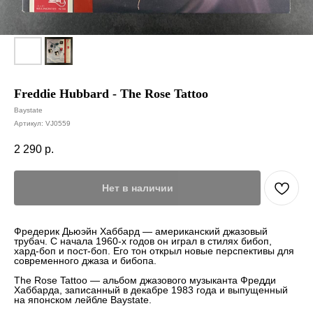
Freddie Hubbard - The Rose Tattoo
Baystate
Артикул:
VJ0559
2 290
р.
Нет в наличии
Фредерик Дьюэйн Хаббард — американский джазовый
трубач. С начала 1960-х годов он играл в стилях бибоп,
хард-боп и пост-боп. Его тон открыл новые перспективы для
современного джаза и бибопа.
The Rose Tattoo — альбом джазового музыканта Фредди
Хаббарда, записанный в декабре 1983 года и выпущенный
на японском лейбле Baystate.