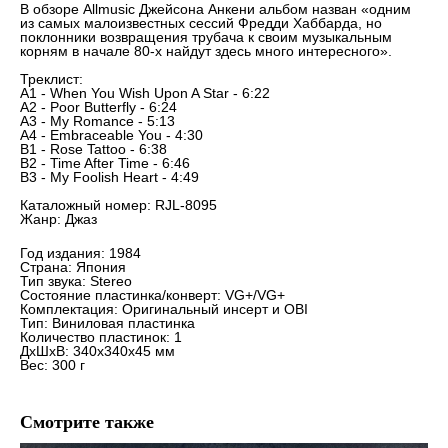
В обзоре Allmusic Джейсона Анкени альбом назван «одним
из самых малоизвестных сессий Фредди Хаббарда, но
поклонники возвращения трубача к своим музыкальным
корням в начале 80-х найдут здесь много интересного».
Треклист:
A1 - When You Wish Upon A Star - 6:22
A2 - Poor Butterfly - 6:24
A3 - My Romance - 5:13
A4 - Embraceable You - 4:30
B1 - Rose Tattoo - 6:38
B2 - Time After Time - 6:46
B3 - My Foolish Heart - 4:49
Каталожный номер: RJL-8095
Жанр: Джаз
Год издания: 1984
Страна: Япония
Тип звука: Stereo
Состояние пластинка/конверт: VG+/VG+
Комплектация: Оригинальный инсерт и OBI
Тип: Виниловая пластинка
Количество пластинок: 1
ДxШxВ: 340x340x45 мм
Вес: 300 г
Смотрите также