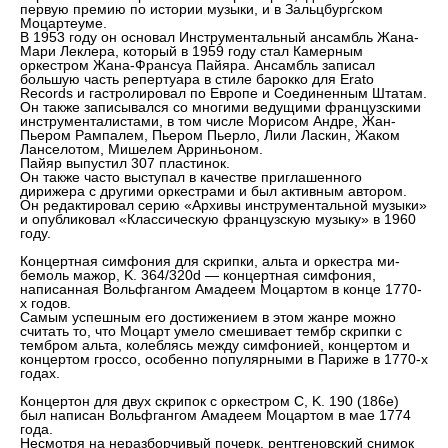
первую премию по истории музыки, и в Зальцбургском
Моцартеуме.
В 1953 году он основал Инструментальный ансамбль Жана-
Мари Леклера, который в 1959 году стал Камерным
оркестром Жана-Франсуа Пайяра. Ансамбль записал
большую часть репертуара в стиле барокко для Erato
Records и гастролировал по Европе и Соединенным Штатам.
Он также записывался со многими ведущими французскими
инструменталистами, в том числе Морисом Андре, Жан-
Пьером Рампалем, Пьером Пьерло, Лили Ласкин, Жаком
Ланселотом, Мишелем Арриньоном.
Пайяр выпустил 307 пластинок.
Он также часто выступал в качестве приглашенного
дирижера с другими оркестрами и был активным автором.
Он редактировал серию «Архивы инструментальной музыки»
и опубликовал «Классическую французскую музыку» в 1960
году.
Концертная симфония для скрипки, альта и оркестра ми-
бемоль мажор, K. 364/320d — концертная симфония,
написанная Вольфгангом Амадеем Моцартом в конце 1770-
х годов.
Самым успешным его достижением в этом жанре можно
считать то, что Моцарт умело смешивает тембр скрипки с
тембром альта, колеблясь между симфонией, концертом и
концертом гроссо, особенно популярными в Париже в 1770-х
годах.
Концертон для двух скрипок с оркестром C, K. 190 (186e)
был написан Вольфгангом Амадеем Моцартом в мае 1774
года.
Несмотря на неразборчивый почерк, рентгеновский снимок