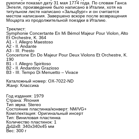
рукописи показал дату 31 мая 1774 года. По словам Ганса
Энгеля, произведение было написано в Италии, хотя на
титульном листе написано «Зальцбург» и он считается
местом написания. Завершено вскоре после возвращения
Моцарта из продолжительной поездки в Италию.
Треклист:
Symphonie Concertante En Mi Bémol Majeur Pour Violon, Alto
Et Orchestre, K. 364
A1 - I. Allegro Maestoso
A2 - II. Andante
A3 - III. Presto
Concertone En Do Majeur Pour Deux Violons Et Orchestre, K.
190
B1 - I. Allegro Spiritoso
B2 - II. Andantino Grazioso
B3 - III. Tempo Di Menuetto – Vivace
Каталожный номер: OX-7022-ND
Жанр: Классика
Год издания: 1979
Страна: Япония
Тип звука: Stereo
Состояние пластинка/конверт: NM/VG+
Комплектация: Оригинальный инсерт
Тип: Виниловая пластинка
Количество пластинок: 1
ДxШxВ: 340x340x45 мм
Вес: 300 г