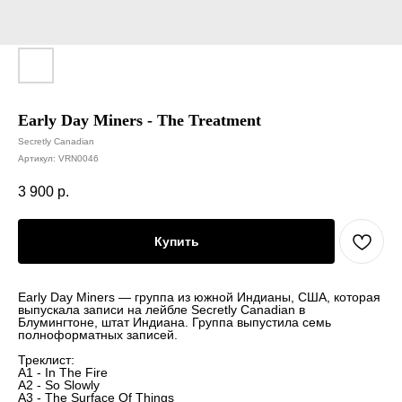
Early Day Miners - The Treatment
Secretly Canadian
Артикул:
VRN0046
3 900
р.
Купить
Early Day Miners — группа из южной Индианы, США, которая
выпускала записи на лейбле Secretly Canadian в
Блумингтоне, штат Индиана. Группа выпустила семь
полноформатных записей.
Треклист:
A1 - In The Fire
A2 - So Slowly
A3 - The Surface Of Things