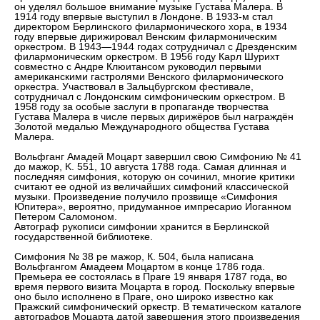
он уделял большое внимание музыке Густава Малера. В
1914 году впервые выступил в Лондоне. В 1933-м стал
директором Берлинского филармонического хора, в 1934
году впервые дирижировал Венским филармоническим
оркестром. В 1943—1944 годах сотрудничал с Дрезденским
филармоническим оркестром. В 1956 году Карл Шурихт
совместно с Андре Клюитансом руководил первыми
американскими гастролями Венского филармонического
оркестра. Участвовал в Зальцбургском фестивале,
сотрудничал с Лондонским симфоническим оркестром. В
1958 году за особые заслуги в пропаганде творчества
Густава Малера в числе первых дирижёров был награждён
Золотой медалью Международного общества Густава
Малера.
Вольфганг Амадей Моцарт завершил свою Симфонию № 41
до мажор, K. 551, 10 августа 1788 года. Самая длинная и
последняя симфония, которую он сочинил, многие критики
считают ее одной из величайших симфоний классической
музыки. Произведение получило прозвище «Симфония
Юпитера», вероятно, придуманное импресарио Иоганном
Петером Саломоном.
Автограф рукописи симфонии хранится в Берлинской
государственной библиотеке.
Симфония № 38 ре мажор, К. 504, была написана
Вольфгангом Амадеем Моцартом в конце 1786 года.
Премьера ее состоялась в Праге 19 января 1787 года, во
время первого визита Моцарта в город. Поскольку впервые
оно было исполнено в Праге, оно широко известно как
Пражский симфонический оркестр. В тематическом каталоге
автографов Моцарта датой завершения этого произведения