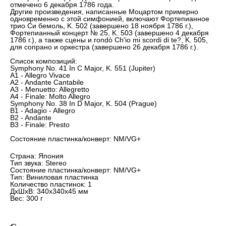
отмечено 6 декабря 1786 года.
Другие произведения, написанные Моцартом примерно
одновременно с этой симфонией, включают Фортепианное
трио Си бемоль, K. 502 (завершено 18 ноября 1786 г.),
Фортепианный концерт № 25, K. 503 (завершено 4 декабря
1786 г.), а также сцены и rondò Ch'io mi scordi di te?, K. 505,
для сопрано и оркестра (завершено 26 декабря 1786 г.).
Список композиций:
Symphony No. 41 In C Major, K. 551 (Jupiter)
A1 - Allegro Vivace
A2 - Andante Cantabile
A3 - Menuetto: Allegretto
A4 - Finale: Molto Allegro
Symphony No. 38 In D Major, K. 504 (Prague)
B1 - Adagio - Allegro
B2 - Andante
B3 - Finale: Presto
Состояние пластинка/конверт: NM/VG+
Страна: Япония
Тип звука: Stereo
Состояние пластинка/конверт: NM/VG+
Тип: Виниловая пластинка
Количество пластинок: 1
ДxШxВ: 340x340x45 мм
Вес: 300 г