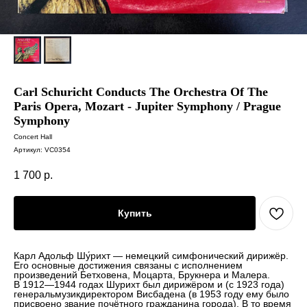
Carl Schuricht Conducts The Orchestra Of The
Paris Opera, Mozart - Jupiter Symphony / Prague
Symphony
Concert Hall
Артикул:
VC0354
1 700
р.
Купить
Карл Адольф Шу́рихт — немецкий симфонический дирижёр.
Его основные достижения связаны с исполнением
произведений Бетховена, Моцарта, Брукнера и Малера.
В 1912—1944 годах Шурихт был дирижёром и (с 1923 года)
генеральмузикдиректором Висбадена (в 1953 году ему было
присвоено звание почётного гражданина города). В то время