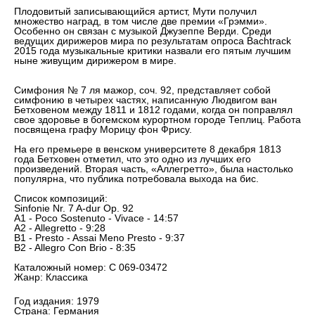
Плодовитый записывающийся артист, Мути получил
множество наград, в том числе две премии «Грэмми».
Особенно он связан с музыкой Джузеппе Верди. Среди
ведущих дирижеров мира по результатам опроса Bachtrack
2015 года музыкальные критики назвали его пятым лучшим
ныне живущим дирижером в мире.
Симфония № 7 ля мажор, соч. 92, представляет собой
симфонию в четырех частях, написанную Людвигом ван
Бетховеном между 1811 и 1812 годами, когда он поправлял
свое здоровье в богемском курортном городе Теплиц. Работа
посвящена графу Морицу фон Фрису.
На его премьере в венском университете 8 декабря 1813
года Бетховен отметил, что это одно из лучших его
произведений. Вторая часть, «Аллегретто», была настолько
популярна, что публика потребовала выхода на бис.
Список композиций:
Sinfonie Nr. 7 A-dur Op. 92
A1 - Poco Sostenuto - Vivace - 14:57
A2 - Allegretto - 9:28
B1 - Presto - Assai Meno Presto - 9:37
B2 - Allegro Con Brio - 8:35
Каталожный номер: C 069-03472
Жанр: Классика
Год издания: 1979
Страна: Германия