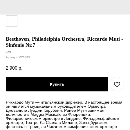
Beethoven, Philadelphia Orchestra, Riccardo Muti -
Sinfonie Nr.7
EMI
Артикул:
VC0483
2 900
р.
Купить
Риккардо Мути — итальянский дирижёр. В настоящее время
он является музыкальным руководителем Оркестра
Джованиле Луиджи Керубини. Ранее Мути занимал
должности в Maggio Musicale во Флоренции,
Филармоническом оркестре в Лондоне, Филадельфийском
оркестре, Театре Ла Скала в Милане, Зальцбургском
фестивале Троицы и Чикагском симфоническом оркестре.