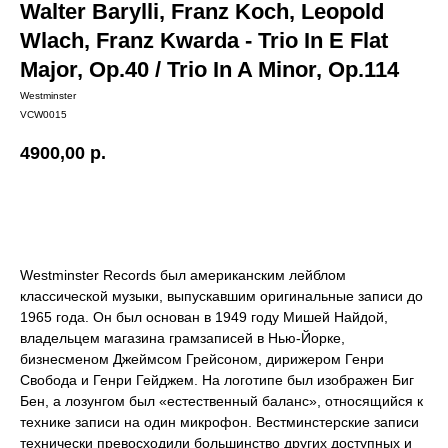
Walter Barylli, Franz Koch, Leopold
Wlach, Franz Kwarda - Trio In E Flat
Major, Op.40 / Trio In A Minor, Op.114
Westminster
VCW0015
4900,00
р.
Купить
Westminster Records был американским лейблом
классической музыки, выпускавшим оригинальные записи до
1965 года. Он был основан в 1949 году Мишей Найдой,
владельцем магазина грамзаписей в Нью-Йорке,
бизнесменом Джеймсом Грейсоном, дирижером Генри
Свобода и Генри Гейджем. На логотипе был изображен Биг
Бен, а лозунгом был «естественный баланс», относящийся к
технике записи на один микрофон. Вестминстерские записи
технически превосходили большинство других доступных и