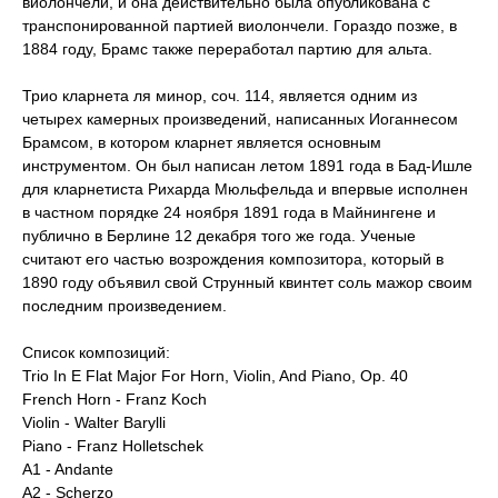
виолончели, и она действительно была опубликована с
транспонированной партией виолончели. Гораздо позже, в
1884 году, Брамс также переработал партию для альта.
Трио кларнета ля минор, соч. 114, является одним из
четырех камерных произведений, написанных Иоганнесом
Брамсом, в котором кларнет является основным
инструментом. Он был написан летом 1891 года в Бад-Ишле
для кларнетиста Рихарда Мюльфельда и впервые исполнен
в частном порядке 24 ноября 1891 года в Майнингене и
публично в Берлине 12 декабря того же года. Ученые
считают его частью возрождения композитора, который в
1890 году объявил свой Струнный квинтет соль мажор своим
последним произведением.
Список композиций:
Trio In E Flat Major For Horn, Violin, And Piano, Op. 40
French Horn - Franz Koch
Violin - Walter Barylli
Piano - Franz Holletschek
A1 - Andante
A2 - Scherzo