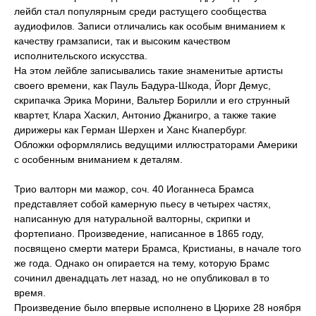
лейбл стал популярным среди растущего сообщества
аудиофилов. Записи отличались как особым вниманием к
качеству грамзаписи, так и высоким качеством
исполнительского искусства.
На этом лейбле записывались такие знаменитые артисты
своего времени, как Пауль Бадура-Шкода, Йорг Демус,
скрипачка Эрика Морини, Вальтер Борилли и его струнный
квартет, Клара Хаскил, Антонио Джанигро, а также такие
дирижеры как Герман Шерхен и Ханс Кнапербург.
Обложки оформлялись ведущими иллюстраторами Америки
с особенным вниманием к деталям.
Трио валторн ми мажор, соч. 40 Иоганнеса Брамса
представляет собой камерную пьесу в четырех частях,
написанную для натуральной валторны, скрипки и
фортепиано. Произведение, написанное в 1865 году,
посвящено смерти матери Брамса, Кристианы, в начале того
же года. Однако он опирается на тему, которую Брамс
сочинил двенадцать лет назад, но не опубликовал в то
время.
Произведение было впервые исполнено в Цюрихе 28 ноября