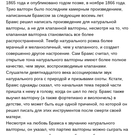
1865 года и опубликовано годом позже, в ноябре 1866 года.
Трио валторн было последним камерным произведением,
написанным Брамсом за следующие восемь лет.
Брамс решил написать произведение для натуральной
валторны, а не для клапанной валторны, несмотря на то, что
клапанная валторна становилась все более
распространенной. Тембр натурального рожка более
мрачный и меланхоличный, чем у клапанного, и создает
совершенно другое настроение. Сам Брамс считал, что
открытые тона натурального валторны имеют более полное
качество, чем звуки, воспроизводимые клапанами.
Слушатели девятнадцатого века ассоциировали звук
натурального рога с природой и призывами охоты. Кстати,
Брамс однажды сказал, что начальная тема первой части
пришла к нему в голову, когда он шел по лесу. Брамс также
выучил валторну (а также фортепиано и виолончель) в
детстве, что может быть еще одной причиной, по которой он
решил писать для этих инструментов после смерти своей
матери.
Несмотря на любовь Брамса к звучанию натурального
валторны, он указал, что партию валторны можно сыграть на