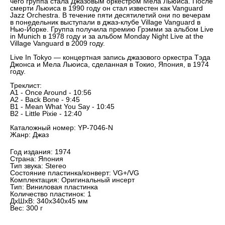
чего группа стала Джазовым оркестром Мела Льюиса. После
смерти Льюиса в 1990 году он стал известен как Vanguard
Jazz Orchestra. В течение пяти десятилетий они по вечерам
в понедельник выступали в джаз-клубе Village Vanguard в
Нью-Йорке. Группа получила премию Грэмми за альбом Live
in Munich в 1978 году и за альбом Monday Night Live at the
Village Vanguard в 2009 году.
Live In Tokyo — концертная запись джазового оркестра Тэда
Джонса и Мела Льюиса, сделанная в Токио, Япония, в 1974
году.
Треклист:
A1 - Once Around - 10:56
A2 - Back Bone - 9:45
B1 - Mean What You Say - 10:45
B2 - Little Pixie - 12:40
Каталожный номер: YP-7046-N
Жанр: Джаз
Год издания: 1974
Страна: Япония
Тип звука: Stereo
Состояние пластинка/конверт: VG+/VG
Комплектация: Оригинальный инсерт
Тип: Виниловая пластинка
Количество пластинок: 1
ДxШxВ: 340x340x45 мм
Вес: 300 г