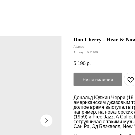
Don Cherry - Hear & No
Atlantic
Артикул:
VJ0200
5 190
р.
Нет в наличии
Дональд Юджин Черри (18 
американским джазовым тру
долгое время выступал в 
например, на новаторских 
(1959) и Free Jazz: A Colle
сотрудничал с такими музы
Сан Ра, Эд Блэквелл, New 