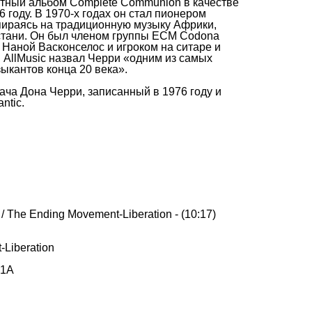
тный альбом Complete Communion в качестве
 году. В 1970-х годах он стал пионером
ираясь на традиционную музыку Африки,
стани. Он был членом группы ECM Codona
 Наной Васконселос и игроком на ситаре и
 AllMusic назвал Черри «одним из самых
ыкантов конца 20 века».
ча Дона Черри, записанный в 1976 году и
ntic.
 / The Ending Movement-Liberation - (10:17)
-Liberation
91A