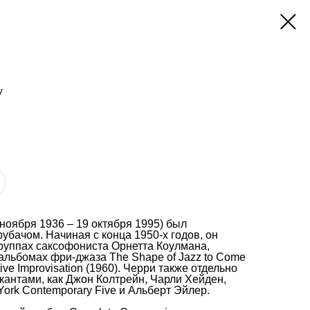
w
ноября 1936 – 19 октября 1995) был
бачом. Начиная с конца 1950-х годов, он
группах саксофониста Орнетта Коулмана,
альбомах фри-джаза The Shape of Jazz to Come
ctive Improvisation (1960). Черри также отдельно
кантами, как Джон Колтрейн, Чарли Хейден,
York Contemporary Five и Альберт Эйлер.