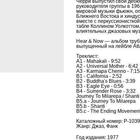
Черри выпустил свой дебю
руководителя группы в 1966
мировой музыки фьюжн, оп
Ближнего Востока и хинду
вместе с перкуссионисткой
табле Коллином Уолкоттом.
влиятельных джазовых муз
Hear & Now — альбом труба
выпущенный на лейбле Atla
Треклист:
A1 - Mahakali - 9:52
A2 - Universal Mother - 6:42
A3 - Karmapa Chenno - 7:15
B1 - California - 2:52
B2 - Buddha's Blues - 3:39
B3 - Eagle Eye - 0:56
B4 - Surrender Rose - 3:32
Journey To Milarepa / Shanti
B5.a - Journey To Milarepa
B5.b - Shanti
B5.c - The Ending Movement
Каталожный номер: P-103
Жанр: Джаз, Фанк
Год издания: 1977