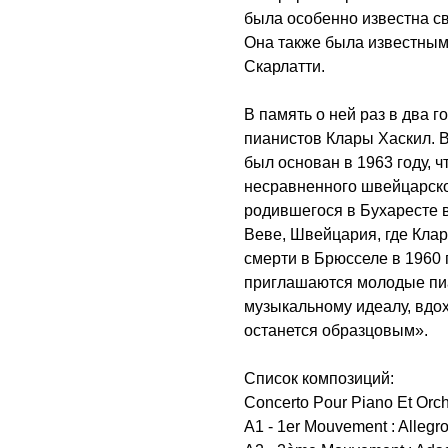
была особенно известна с
Она также была известным
Скарлатти.
В память о ней раз в два 
пианистов Клары Хаскил. 
был основан в 1963 году, ч
несравненного швейцарско
родившегося в Бухаресте в
Веве, Швейцария, где Клар
смерти в Брюсселе в 1960 г
приглашаются молодые пиа
музыкальному идеалу, вдо
останется образцовым».
Список композиций:
Concerto Pour Piano Et Orch
A1 - 1er Mouvement : Allegr