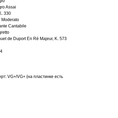
gio
gro Assai
K. 330
o Moderato
nte Cantabile
retto
nuet de Duport En Ré Majeur, K. 573
84
рт: VG+/VG+ (на пластинке есть