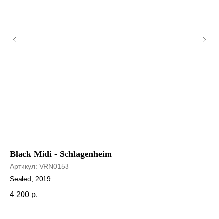
Black Midi - Schlagenheim
La
L’
Артикул:
VRN0153
Sy
Ар
Sealed, 2019
VG
4 200
р.
1 