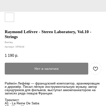
Raymond Lefèvre - Stereo Laboratory, Vol.10 -
Strings
Barclay
Артикул:
VP0018
1 190
р.
Нет в наличии
Раймо́н Лефе́вр — французский композитор, аранжировщик
и дирижёр. Писал лёгкую инструментальную музыку, автор
саундтреков для фильмов, выступал аккомпаниатором на
записях ряда певцов Франции.
Треклист:
A1 - La Reine De Saba