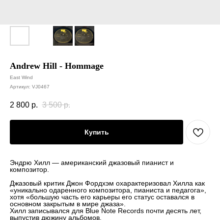
Andrew Hill - Hommage
East Wind
Артикул:
VJ0467
2 800
р.
3 500
р.
Купить
Эндрю Хилл — американский джазовый пианист и
композитор.
Джазовый критик Джон Фордхэм охарактеризовал Хилла как
«уникально одаренного композитора, пианиста и педагога»,
хотя «большую часть его карьеры его статус оставался в
основном закрытым в мире джаза».
Хилл записывался для Blue Note Records почти десять лет,
выпустив дюжину альбомов.