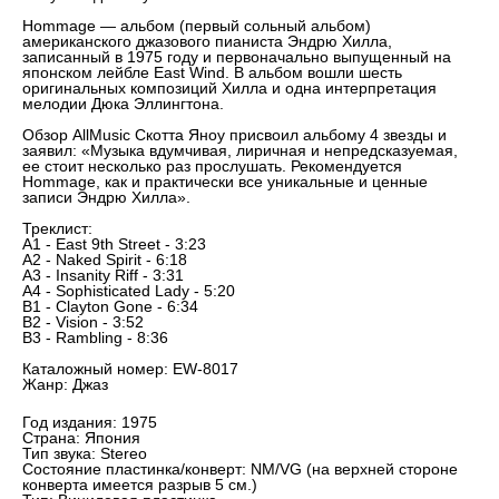
Hommage — альбом (первый сольный альбом)
американского джазового пианиста Эндрю Хилла,
записанный в 1975 году и первоначально выпущенный на
японском лейбле East Wind. В альбом вошли шесть
оригинальных композиций Хилла и одна интерпретация
мелодии Дюка Эллингтона.
Обзор AllMusic Скотта Яноу присвоил альбому 4 звезды и
заявил: «Музыка вдумчивая, лиричная и непредсказуемая,
ее стоит несколько раз прослушать. Рекомендуется
Hommage, как и практически все уникальные и ценные
записи Эндрю Хилла».
Треклист:
A1 - East 9th Street - 3:23
A2 - Naked Spirit - 6:18
A3 - Insanity Riff - 3:31
A4 - Sophisticated Lady - 5:20
B1 - Clayton Gone - 6:34
B2 - Vision - 3:52
B3 - Rambling - 8:36
Каталожный номер: EW-8017
Жанр: Джаз
Год издания: 1975
Страна: Япония
Тип звука: Stereo
Состояние пластинка/конверт: NM/VG (на верхней стороне
конверта имеется разрыв 5 см.)