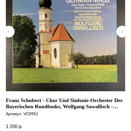
Franz Schubert - Chor Und Sinfonie-Orchester Des
Ka
Bayerischen Rundfunks, Wolfgang Sawallisch -
Sp
Deutsche Messe
Артикул:
VC0951
Ар
1 200
р.
2 