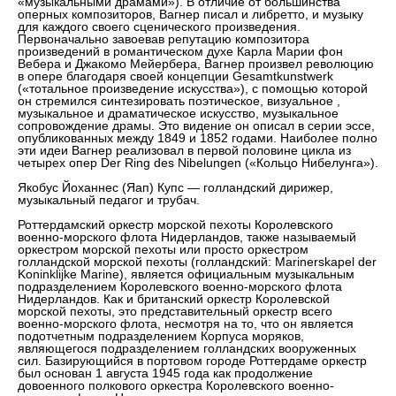
«музыкальными драмами»). В отличие от большинства
оперных композиторов, Вагнер писал и либретто, и музыку
для каждого своего сценического произведения.
Первоначально завоевав репутацию композитора
произведений в романтическом духе Карла Марии фон
Вебера и Джакомо Мейербера, Вагнер произвел революцию
в опере благодаря своей концепции Gesamtkunstwerk
(«тотальное произведение искусства»), с помощью которой
он стремился синтезировать поэтическое, визуальное ,
музыкальное и драматическое искусство, музыкальное
сопровождение драмы. Это видение он описал в серии эссе,
опубликованных между 1849 и 1852 годами. Наиболее полно
эти идеи Вагнер реализовал в первой половине цикла из
четырех опер Der Ring des Nibelungen («Кольцо Нибелунга»).
Якобус Йоханнес (Яап) Купс — голландский дирижер,
музыкальный педагог и трубач.
Роттердамский оркестр морской пехоты Королевского
военно-морского флота Нидерландов, также называемый
оркестром морской пехоты или просто оркестром
голландской морской пехоты (голландский: Marinerskapel der
Koninklijke Marine), является официальным музыкальным
подразделением Королевского военно-морского флота
Нидерландов. Как и британский оркестр Королевской
морской пехоты, это представительный оркестр всего
военно-морского флота, несмотря на то, что он является
подотчетным подразделением Корпуса моряков,
являющегося подразделением голландских вооруженных
сил. Базирующийся в портовом городе Роттердаме оркестр
был основан 1 августа 1945 года как продолжение
довоенного полкового оркестра Королевского военно-