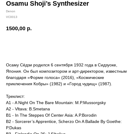
Osamu Shoji’s Synthesizer
Denon
VC0013
1500,00
р.
Купить
Осаму Сёдзи родился 6 сентября 1932 года в Сидзуоке,
Япония. Он был композитором и арт-директором, известным
благодаря «Форме голоса» (2016), «Космические
приключения Кобры» (1982) и «Город чудищ» (1987).
Треклист:
A1 - A Night On The Bare Mountain: M.P.Mussorgsky
A2 - Vltava: B.Smetana
B1 - In The Steppes Of Center Asia: A.P.Borodin
B2 - Sorcerer’s Apprentice, Scherzo On A Ballade By Goethe:
P.Dukas