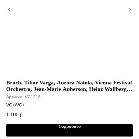
Bruch, Tibor Varga, Aurora Natola, Vienna Festival
Ba
Orchestra, Jean-Marie Auberson, Heinz Wallberg -
Ар
Violin Concerto No 1 / Kol Nidrei
Артикул:
VC1218
VG
VG+/VG+
5 
1 100
р.
Подробнее