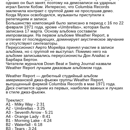
однако он был занят, поэтому на демозаписи на ударных
играл Билли Кобэм. Интересно, что Columbia Records
заключила контракт с группой даже не прослушав демо.
Когда Музон освободился, музыканты приступили к
репетициям и записи.
Большинство композиций было записано в период с 16 по 22
февраля 1971 года, кроме «Umbrellas», которая была
записана 17 марта. Основу альбома составили
импровизации. На первом альбоме Weather Report, в
отличие от последующих, доминирует акустическое звучание
и отсутствуют синтезаторы.
Перкуссионист Аирто Морейра принял участие в записи
альбома, но с группой не выступал. Помимо него на
альбоме записывались перкуссионисты Дон Алайас и
Барбара Бертон.
Читатели журналов Down Beat и Swing Journal назвали
Weather Report лучшим джазовым альбомом года.
Weather Report — дебютный студийный альбом
американской джаз-фьюжн группы Weather Report,
выпущенный фирмой Columbia Records в мае 1971 года.
Диск считается одним из первых, наиболее важных и лучших
в стиле джаз-фьюжн.
Треклист:
A1 - Milky Way - 2:31
A2 - Umbrellas - 3:25
A3 - Seventh Arrow - 5:21
A4 - Orange Lady - 8:41
B1 - Morning Lake - 4:24
B2 - Waterfall - 6:18
B3 - Tears - 3:24