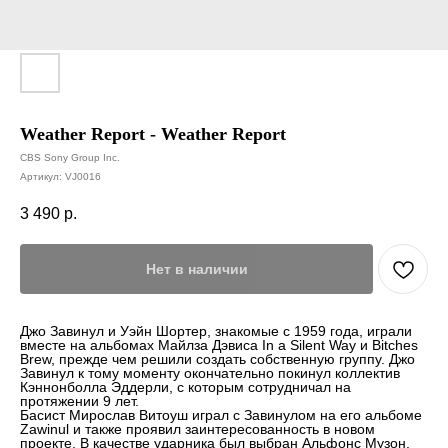
Weather Report - Weather Report
CBS Sony Group Inc.
Артикул:
VJ0016
3 490
р.
Нет в наличии
Джо Завинул и Уэйн Шортер, знакомые с 1959 года, играли
вместе на альбомах Майлза Дэвиса In a Silent Way и Bitches
Brew, прежде чем решили создать собственную группу. Джо
Завинул к тому моменту окончательно покинул коллектив
Кэннонболла Эддерли, с которым сотрудничал на
протяжении 9 лет.
Басист Мирослав Витоуш играл с Завинулом на его альбоме
Zawinul и также проявил заинтересованность в новом
проекте. В качестве ударника был выбран Альфонс Музон,