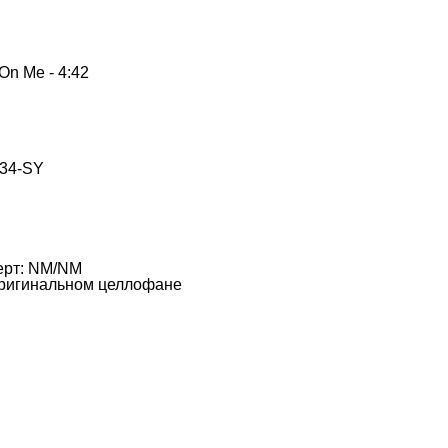
On Me - 4:42
34-SY
ерт: NM/NM
оригинальном целлофане