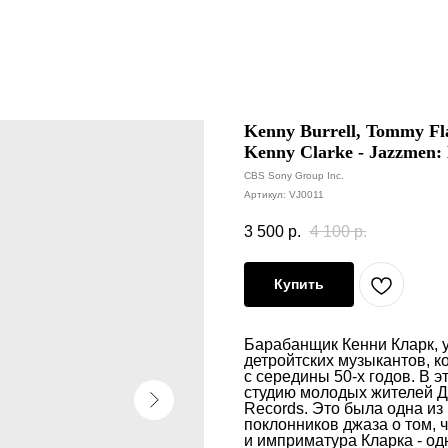
Kenny Burrell, Tommy Fl
Kenny Clarke - Jazzmen: 
CBS Sony Group Inc.
Артикул:
VJ0011
3 500
р.
4 100
р.
Купить
Барабанщик Кенни Кларк, 
детройтских музыкантов, к
с середины 50-х годов. В э
студию молодых жителей Де
Records. Это была одна из
поклонников джаза о том, 
и имприматура Кларка - од