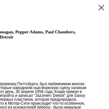
anagan, Pepper Adams, Paul Chambers,
Detroit
уроженец Питтсбурга, был любимчиком многих
оторые наводнили нью-йоркскую сцену, начиная
тот день, 30 апреля 1956 года, Кларк привел в
тройта и записал "Jazzmen: Detroit" для Savoy
 первых пластинок, которая предупредила
что в Мотор-Сити происходит что-то особенное,
ного из основателей бибопа - была немалым