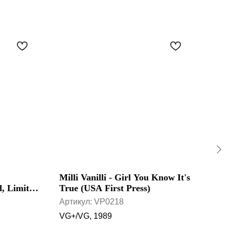
Milli Vanilli - Girl You Know It's
Ant
, Limited
True (USA First Press)
Welt
L)
Op.
Артикул:
VP0218
Арт
VG+/VG, 1989
VG+