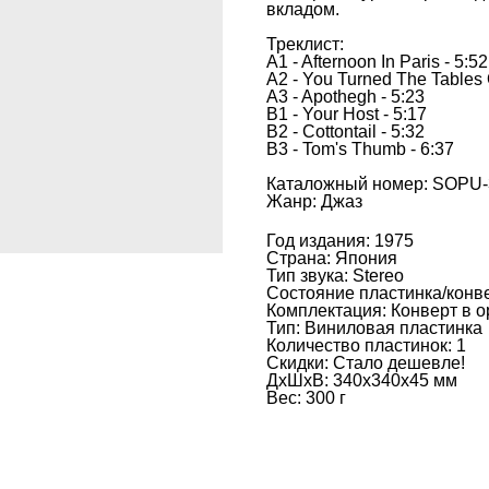
вкладом.
Треклист:
A1 - Afternoon In Paris - 5:52
A2 - You Turned The Tables 
A3 - Apothegh - 5:23
B1 - Your Host - 5:17
B2 - Cottontail - 5:32
B3 - Tom's Thumb - 6:37
Каталожный номер: SOPU-
Жанр: Джаз
Год издания: 1975
Страна: Япония
Тип звука: Stereo
Состояние пластинка/конв
Комплектация: Конверт в 
Тип: Виниловая пластинка
Количество пластинок: 1
Скидки: Стало дешевле!
ДxШxВ: 340x340x45 мм
Вес: 300 г