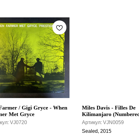
Farmer / Gigi Gryce - When
Miles Davis - Filles De
mer Met Gryce
Kilimanjaro (Numbered
Edition, 45 RPM, MFS
кул:
VJ0720
Артикул:
VJN0059
Sealed, 2015