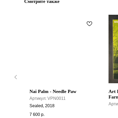
Смотрите также
 - The
Nai Palm - Needle Paw
Art 
 First
Far
Артикул:
VPN0011
Арти
Sealed, 2018
7 600
р.