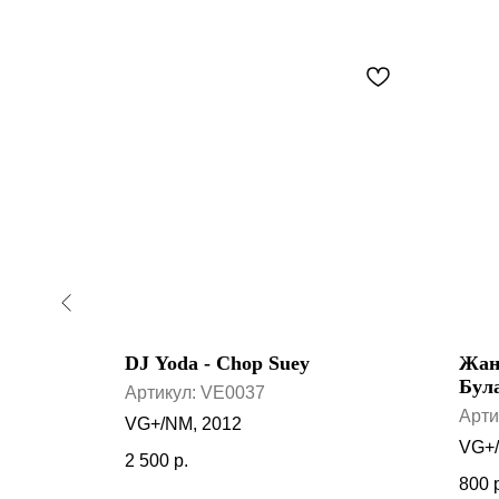
DJ Yoda - Chop Suey
Жан
атюры
Бул
Артикул:
VE0037
Арти
VG+/NM, 2012
VG+/
2 500
р.
800