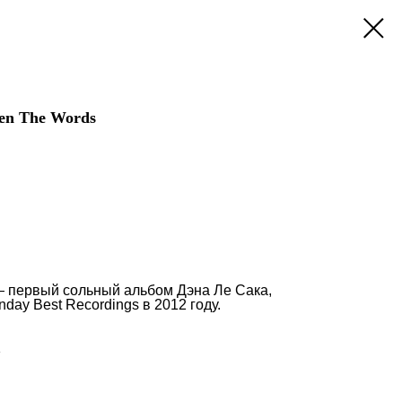
een The Words
— первый сольный альбом Дэна Ле Сака,
ay Best Recordings в 2012 году.
1