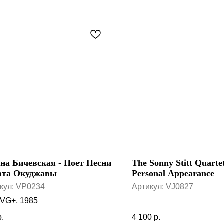
на Бичевская - Поет Песни
The Sonny Stitt Quartet
ата Окуджавы
Personal Appearance
кул:
VP0234
Артикул:
VJ0827
VG+, 1985
р.
4 100
р.