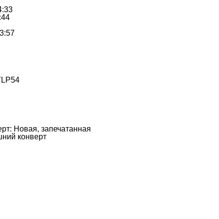
4:33
:44
 3:57
TLP54
рт: Новая, запечатанная
шний конверт