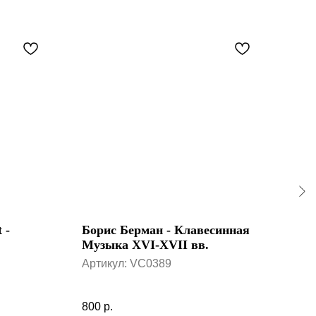
 -
Борис Берман - Клавесинная
Gio
Музыка XVI-XVII вв.
Beet
Son
Артикул:
VC0389
Арт
«Kre
maj
800
р.
3 10