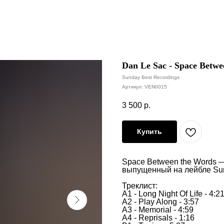
Dan Le Sac - Space Betw
Sunday Best Recordings
Артикул:
VEN0015
3 500
р.
Купить
Space Between the Words 
выпущенный на лейбле Sund
Треклист:
A1 - Long Night Of Life - 4:2
A2 - Play Along - 3:57
A3 - Memorial - 4:59
A4 - Reprisals - 1:16