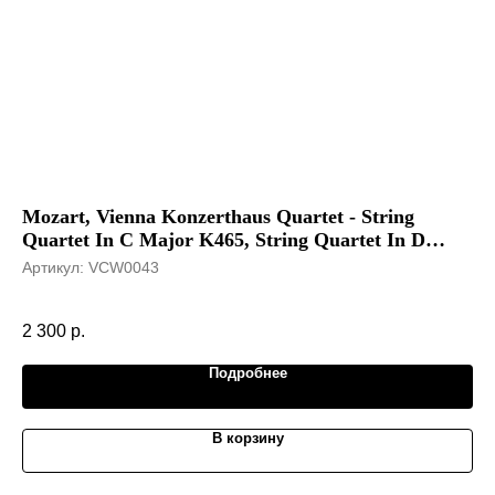
Mozart, Vienna Konzerthaus Quartet - String
Hi
Quartet In C Major K465, String Quartet In D
Ар
Minor K421
Артикул:
VCW0043
NM
4 
2 300
р.
Подробнее
В корзину