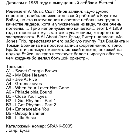
Джонсом в 1959 году и выпущенный лейблом Everest.
Рецензент AllMusic Скотт Янов заявил: «Джо Джонс,
вероятно, наиболее известен своей работой с Каунтом
Бэйси, но его выступления в составе небольших групп в
качестве лидера, хотя и упускаемые из виду, также очень
полезны. ... Трио непринужденно качается... этот LP 1959
года относится к музыкантам с уважением, которого они
заслуживают». В All About Jazz Дэвид Рикерт написал: «Jo
Jones Trio, представляет его рабочую группу Рэя Брайанта и
Томми Брайанта на простой записи фортепианного трио.
Брайант использует минималистский подход, похожий на
подход Бэйси, но трио исследует более широкую область,
чем когда-либо делал большой оркестр».
Треклист:
A1 - Sweet Georgia Brown
A2 - My Blue Heaven
A3 - Jive At Five
A4 - Greensleeves
A5 - When Your Lover Has Gone
A6 - Philadelphia Bound
B1 - Close Your Eyes
B2 - I Got Rhythm - Part 1
B3 - I Got Rhythm - Part 2
B4 - Embraceable You
B5 - Bebop Irishman
B6 - Little Susie
Каталожный номер: SRANK-5005
Жанр: Джаз